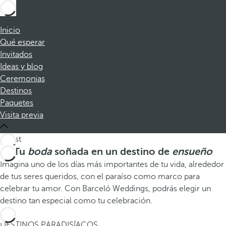
Inicio
Qué esperar
Invitados
Ideas y blog
Ceremonias
Destinos
Paquetes
Visita previa
Tu
boda
soñada en un destino de
ensueño
Imagina uno de los días más importantes de tu vida, alrededor
de tus seres queridos, con el paraíso como marco para
celebrar tu amor. Con Barceló Weddings, podrás elegir un
destino tan especial como tu celebración.
1
DESTINOS PARADISÍACOS