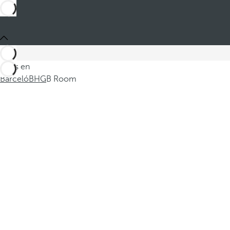
Estás en
Barceló
BHG
B Room