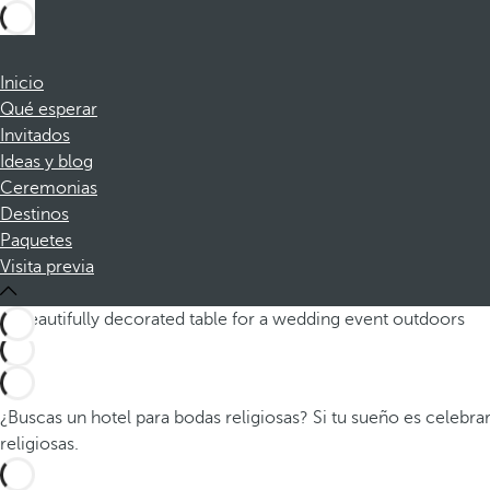
Inicio
Qué esperar
Invitados
Ideas y blog
Ceremonias
Destinos
Paquetes
Visita previa
¿Buscas un hotel para bodas religiosas? Si tu sueño es celeb
religiosas.