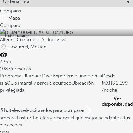
Comparar
Mapa
Compara
Todo incluido
Allegro Cozumel - All Inclusive
Cozumel, Mexico
3.9/5
10876 reseñas
Programa Ultimate Dive Experience único en la
Desde
isla
Club infantil y parque acuático
Ubicación
2,199
privilegiada
/noche
Ver
disponibilidad
/3 hoteles seleccionados para comparar
mpara hasta 3 hoteles y reserva el que mejor se adapte a tus
ecesidades
errar