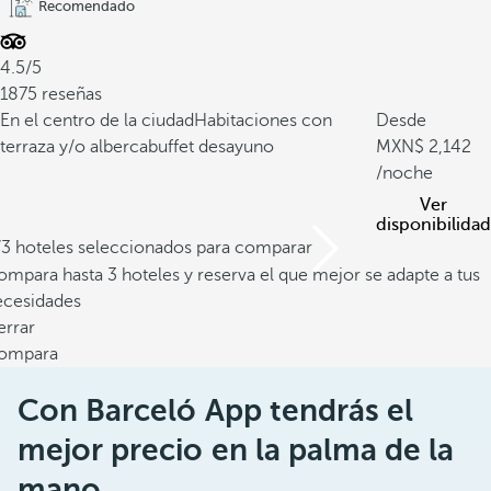
Recomendado
4.5/5
1875 reseñas
En el centro de la ciudad
Habitaciones con
Desde
terraza y/o alberca
buffet desayuno
2,142
/noche
Ver
disponibilidad
/3 hoteles seleccionados para comparar
mpara hasta 3 hoteles y reserva el que mejor se adapte a tus
ecesidades
errar
ompara
Con Barceló App tendrás el
mejor precio en la palma de la
mano