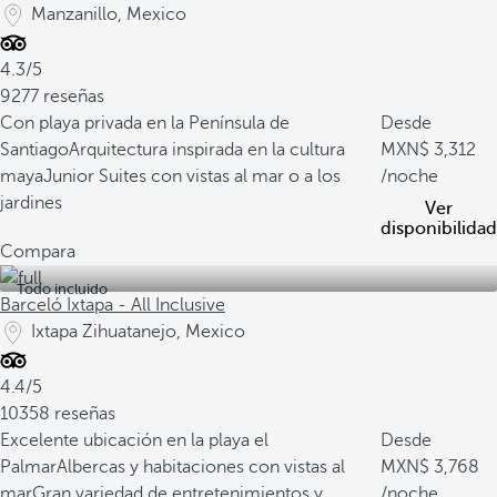
Manzanillo, Mexico
4.3/5
9277 reseñas
Con playa privada en la Península de
Desde
Santiago
Arquitectura inspirada en la cultura
3,312
maya
Junior Suites con vistas al mar o a los
/noche
jardines
Ver
disponibilidad
Compara
Todo incluido
Barceló Ixtapa - All Inclusive
Ixtapa Zihuatanejo, Mexico
4.4/5
10358 reseñas
Excelente ubicación en la playa el
Desde
Palmar
Albercas y habitaciones con vistas al
3,768
mar
Gran variedad de entretenimientos y
/noche