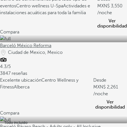
eventos
Centro wellness U-Spa
Actividades e
3,550
instalaciones acuáticas para toda la familia
/noche
Ver
disponibilidad
Compara
Barceló México Reforma
Ciudad de Mexico, Mexico
4.3/5
3847 reseñas
Excelente ubicación
Centro Wellness y
Desde
Fitness
Alberca
2,261
/noche
Ver
disponibilidad
Compara
Todo incluido
Barceló Bávaro Beach - Adults only - All Inclusive