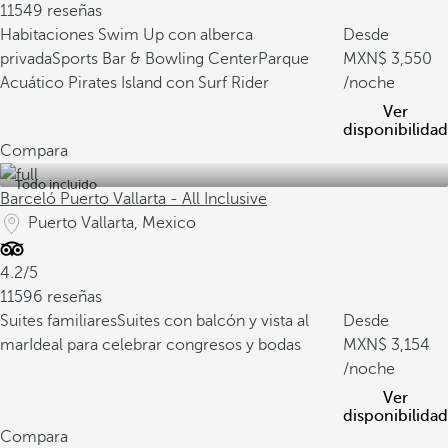
11549 reseñas
Habitaciones Swim Up con alberca
Desde
privada
Sports Bar & Bowling Center
Parque
3,550
Acuático Pirates Island con Surf Rider
/noche
Ver
disponibilidad
Compara
Todo incluido
Barceló Puerto Vallarta - All Inclusive
Puerto Vallarta, Mexico
4.2/5
11596 reseñas
Suites familiares
Suites con balcón y vista al
Desde
mar
Ideal para celebrar congresos y bodas
3,154
/noche
Ver
disponibilidad
Compara