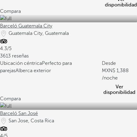
disponibilidad
Compara
Barceló Guatemala City
Guatemala City, Guatemala
4.3/5
3613 reseñas
Ubicación céntrica
Perfecto para
Desde
parejas
Alberca exterior
1,388
/noche
Ver
disponibilidad
Compara
Barceló San José
San Jose, Costa Rica
4/5