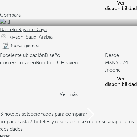
Ver
disponibilidad
Compara
Barceló Riyadh Olaya
Riyadh, Saudi Arabia
Nueva apertura
Excelente ubicación
Diseño
Desde
contemporáneo
Rooftop B-Heaven
674
/noche
Ver
disponibilidad
Ver más
/3 hoteles seleccionados para comparar
mpara hasta 3 hoteles y reserva el que mejor se adapte a tus
ecesidades
errar