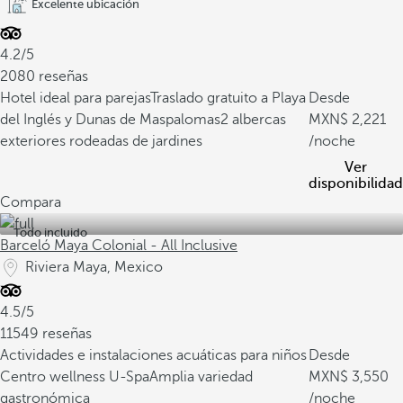
Excelente ubicación
4.2/5
2080 reseñas
Hotel ideal para parejas
Traslado gratuito a Playa
Desde
del Inglés y Dunas de Maspalomas
2 albercas
2,221
exteriores rodeadas de jardines
/noche
Ver
disponibilidad
Compara
Todo incluido
Barceló Maya Colonial - All Inclusive
Riviera Maya, Mexico
4.5/5
11549 reseñas
Actividades e instalaciones acuáticas para niños
Desde
Centro wellness U-Spa
Amplia variedad
3,550
gastronómica
/noche