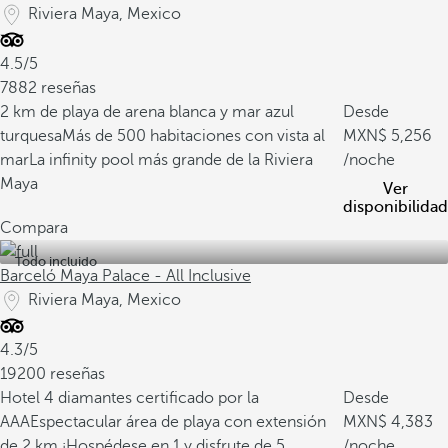
Riviera Maya, Mexico
4.5/5
7882 reseñas
2 km de playa de arena blanca y mar azul
Desde
turquesa
Más de 500 habitaciones con vista al
5,256
mar
La infinity pool más grande de la Riviera
/noche
Maya
Ver
disponibilidad
Compara
Todo incluido
Barceló Maya Palace - All Inclusive
Riviera Maya, Mexico
4.3/5
19200 reseñas
Hotel 4 diamantes certificado por la
Desde
AAA
Espectacular área de playa con extensión
4,383
de 2 km
¡Hospédese en 1 y disfrute de 5
/noche