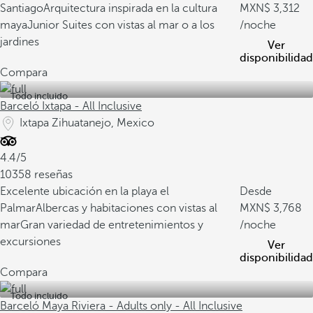
Santiago
Arquitectura inspirada en la cultura
3,312
maya
Junior Suites con vistas al mar o a los
/noche
jardines
Ver
disponibilidad
Compara
Todo incluido
Barceló Ixtapa - All Inclusive
Ixtapa Zihuatanejo, Mexico
4.4/5
10358 reseñas
Excelente ubicación en la playa el
Desde
Palmar
Albercas y habitaciones con vistas al
3,768
mar
Gran variedad de entretenimientos y
/noche
excursiones
Ver
disponibilidad
Compara
Todo incluido
Barceló Maya Riviera - Adults only - All Inclusive