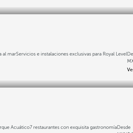
a al mar
Servicios e instalaciones exclusivas para Royal Level
De
Ve
Parque Acuático
7 restaurantes con exquisita gastronomía
Desde