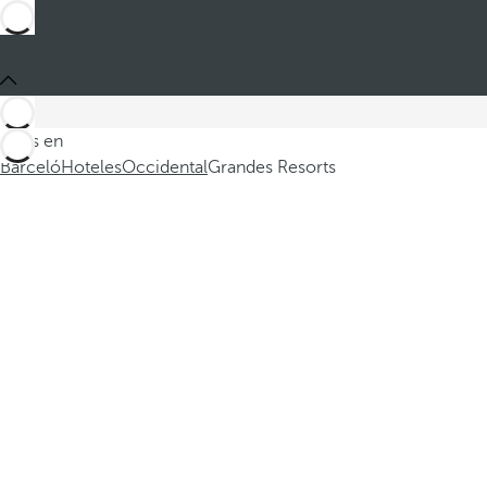
Estás en
Barceló
Hoteles
Occidental
Grandes Resorts