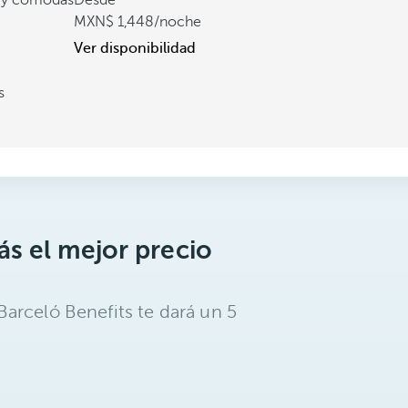
s y cómodas
Desde
1,448
/noche
Ver disponibilidad
s
s el mejor precio
arceló Benefits te dará un 5