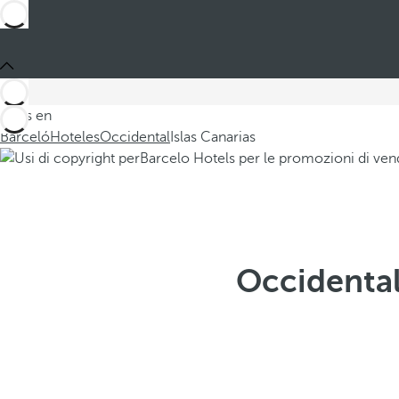
Estás en
Barceló
Hoteles
Occidental
Islas Canarias
Occidental 