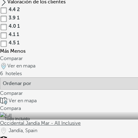
Valoración de los clientes
4.4
2
3.9
1
4.0
1
4.1
1
4.5
1
Más
Menos
Comparar
Ver en mapa
6
hoteles
Comparar
Ver en mapa
Compara
Todo incluido
Occidental Jandía Mar - All Inclusive
Jandía, Spain