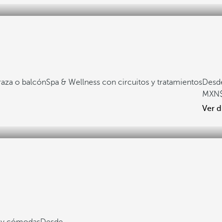
raza o balcón
Spa & Wellness con circuitos y tratamientos
Desd
Ver d