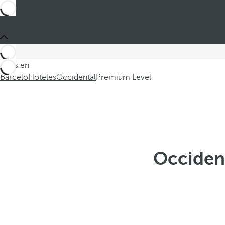
Estás en
Barceló
Hoteles
Occidental
Premium Level
Occident