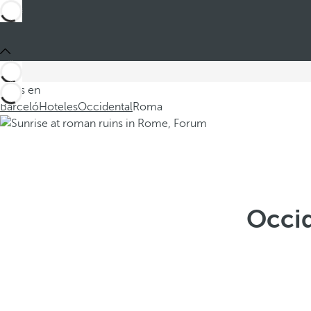
Estás en
Barceló
Hoteles
Occidental
Roma
Occid