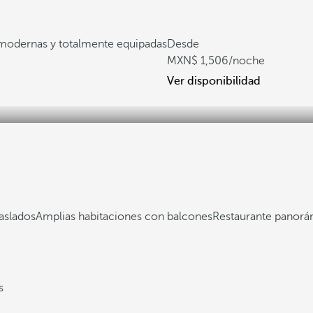
modernas y totalmente equipadas
Desde
1,506
/noche
Ver disponibilidad
aslados
Amplias habitaciones con balcones
Restaurante panor
s