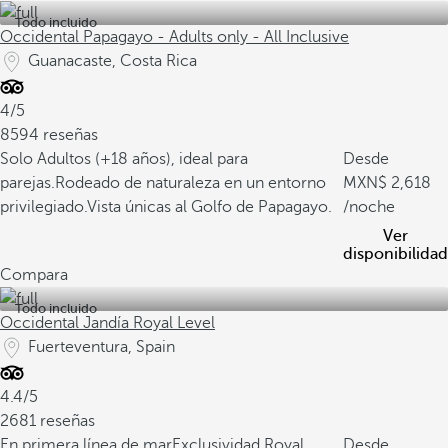
Todo incluido
Occidental Papagayo - Adults only - All Inclusive
Guanacaste, Costa Rica
4/5
8594 reseñas
Solo Adultos (+18 años), ideal para
Desde
parejas.
Rodeado de naturaleza en un entorno
2,618
privilegiado.
Vista únicas al Golfo de Papagayo.
/noche
Ver
disponibilidad
Compara
Todo incluido
Occidental Jandía Royal Level
Fuerteventura, Spain
4.4/5
2681 reseñas
En primera línea de mar
Exclusividad Royal
Desde