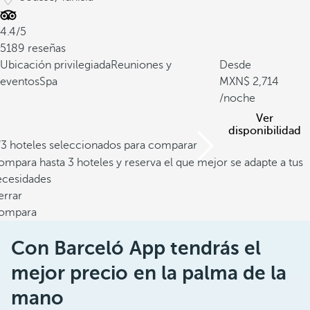
4.4/5
5189 reseñas
Ubicación privilegiada
Reuniones y
Desde
eventos
Spa
2,714
/noche
Ver
disponibilidad
/3 hoteles seleccionados para comparar
mpara hasta 3 hoteles y reserva el que mejor se adapte a tus
ecesidades
errar
ompara
Con Barceló App tendrás el
mejor precio en la palma de la
mano