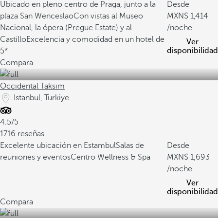
Ubicado en pleno centro de Praga, junto a la
Desde
plaza San Wenceslao
Con vistas al Museo
1,414
Nacional, la ópera (Pregue Estate) y al
/noche
Castillo
Excelencia y comodidad en un hotel de
Ver
disponibilidad
5*
Compara
Occidental Taksim
Istanbul, Turkiye
4.5/5
1716 reseñas
Excelente ubicación en Estambul
Salas de
Desde
reuniones y eventos
Centro Wellness & Spa
1,693
/noche
Ver
disponibilidad
Compara