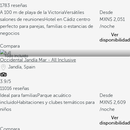
1783 reseñas
A 100 m de playa de la Victoria
Versátiles
Desde
salones de reuniones
Hotel en Cádiz centro
2,051
perfecto para parejas, familias o estancias de
/noche
negocios
Ver
disponibilidad
Compara
Todo incluido
Occidental Jandía Mar - All Inclusive
Jandía, Spain
3.9/5
11016 reseñas
Ideal para familias
Parque acuático
Desde
incluido
Habitaciones y clubes temáticos para
2,609
niños
/noche
Ver
disponibilidad
Compara