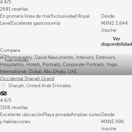
4.4/5
2681 reseñas
En primera línea de mar
Exclusividad Royal
Desde
Level
Excelente gastronomía
3,844
/noche
Ver
disponibilidad
Compara
Todo incluido
Occidental Sharjah Grand
Sharjah, United Arab Emirates
4.6/5
3106 reseñas
Excelente ubicación
Playa privada
Amplias suites
Desde
y habitaciones
996
/noche