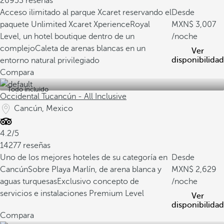
26953 reseñas
Acceso ilimitado al parque Xcaret reservando el
Desde
paquete Unlimited Xcaret Xperience
Royal
3,007
Level, un hotel boutique dentro de un
/noche
complejo
Caleta de arenas blancas en un
Ver
disponibilidad
entorno natural privilegiado
Compara
Todo incluido
Occidental Tucancún - All Inclusive
Cancún, Mexico
4.2/5
14277 reseñas
Uno de los mejores hoteles de su categoría en
Desde
Cancún
Sobre Playa Marlín, de arena blanca y
2,629
aguas turquesas
Exclusivo concepto de
/noche
servicios e instalaciones Premium Level
Ver
disponibilidad
Compara