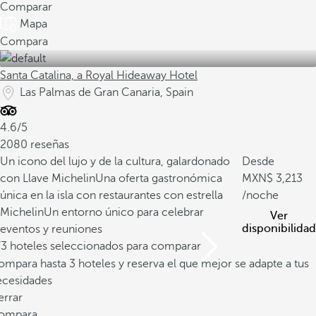
Comparar
Mapa
Compara
Santa Catalina, a Royal Hideaway Hotel
Las Palmas de Gran Canaria, Spain
4.6/5
2080 reseñas
Un icono del lujo y de la cultura, galardonado
Desde
con Llave Michelin
Una oferta gastronómica
3,213
única en la isla con restaurantes con estrella
/noche
Michelin
Un entorno único para celebrar
Ver
disponibilidad
eventos y reuniones
/3 hoteles seleccionados para comparar
mpara hasta 3 hoteles y reserva el que mejor se adapte a tus
ecesidades
errar
ompara