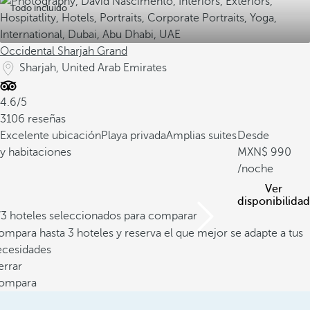
Todo incluido
Occidental Sharjah Grand
Sharjah, United Arab Emirates
4.6/5
3106 reseñas
Excelente ubicación
Playa privada
Amplias suites
Desde
y habitaciones
990
/noche
Ver
disponibilidad
/3 hoteles seleccionados para comparar
mpara hasta 3 hoteles y reserva el que mejor se adapte a tus
ecesidades
errar
ompara