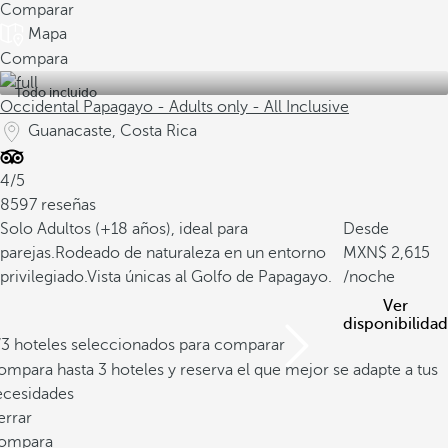
Comparar
Mapa
Compara
Todo incluido
Occidental Papagayo - Adults only - All Inclusive
Guanacaste, Costa Rica
4/5
8597 reseñas
Solo Adultos (+18 años), ideal para
Desde
parejas.
Rodeado de naturaleza en un entorno
2,615
privilegiado.
Vista únicas al Golfo de Papagayo.
/noche
Ver
disponibilidad
/3 hoteles seleccionados para comparar
mpara hasta 3 hoteles y reserva el que mejor se adapte a tus
ecesidades
errar
ompara