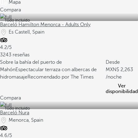
Mapa
Compara
Todo incluido
Barceló Hamilton Menorca - Adults Only
Es Castell, Spain
4.2/5
3243 reseñas
Sobre la bahía del puerto de
Desde
Mahón
Espectacular terraza con albercas de
2,263
hidromasaje
Recomendado por The Times
/noche
Ver
disponibilidad
Compara
Todo incluido
Barceló Nura
Menorca, Spain
4.6/5