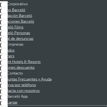
Corporativo
Grupo Barceló
Fundación Barceló
Vacaciones Barceló
Barceló Films
Barceló Personas
Canal de denuncias
Empresas
Afiliados
Partners
Dorint Hotels & Resorts
Cupones descuento
Contacto
Preguntas Frecuentes y Ayuda
Reserva por teléfono
Contacta con nosotros
Barceló App
Descargar