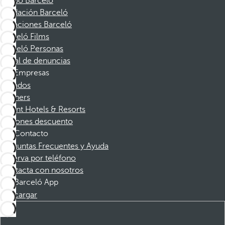
Grupo Barceló
Fundación Barceló
Vacaciones Barceló
Barceló Films
Barceló Personas
Canal de denuncias
Empresas
Afiliados
Partners
Dorint Hotels & Resorts
Cupones descuento
Contacto
Preguntas Frecuentes y Ayuda
Reserva por teléfono
Contacta con nosotros
Barceló App
Descargar