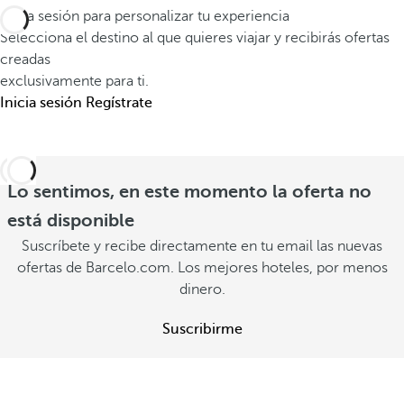
a
e
e
Inicia sesión para personalizar tu experiencia
y
l
Selecciona el destino al que quieres viajar y recibirás ofertas
r
a
creadas
o
a
G
exclusivamente para ti.
q
n
r
Inicia sesión
Regístrate
u
o
a
e
i
n
i
n
d
m
Lo sentimos, en este momento la oferta no
c
R
a
l
está disponible
e
g
u
Suscríbete y recibe directamente en tu email las nuevas
s
i
i
ofertas de Barcelo.com. Los mejores hoteles, por menos
o
n
dinero.
d
r
a
o
t
Suscribirme
s
V
V
e
V
e
r
e
r