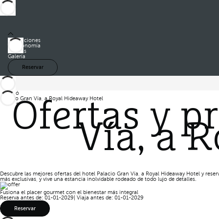
Habitaciones
Gastronomía
Ofertas
Galería
Reservar
Barceló
Palacio Gran Vía, a Royal Hideaway Hotel
Ofertas y p
Ofertas
Vía, a 
Descubre las mejores ofertas del hotel Palacio Gran Vía, a Royal Hideaway Hotel y reser
más exclusivas, y vive una estancia inolvidable rodeado de todo lujo de detalles.
Fusiona el placer gourmet con el bienestar más integral
Reserva antes de: 01-01-2029
|
Viaja antes de: 01-01-2029
Reservar