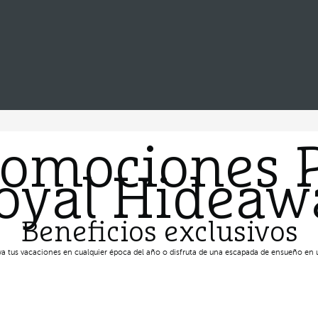
romociones 
Royal Hideaw
Beneficios exclusivos
va tus vacaciones en cualquier época del año o disfruta de una escapada de ensueño en u