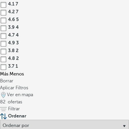
4.1
7
4.2
7
4.6
5
3.9
4
4.7
4
4.9
3
3.8
2
4.8
2
3.7
1
Más
Menos
Borrar
Aplicar Filtros
Ver en mapa
82
ofertas
Filtrar
Ordenar