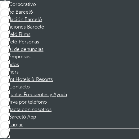
Corporativo
Grupo Barceló
Fundación Barceló
Vacaciones Barceló
Barceló Films
Barceló Personas
Canal de denuncias
Empresas
Afiliados
Partners
Dorint Hotels & Resorts
Contacto
Preguntas Frecuentes y Ayuda
Reserva por teléfono
Contacta con nosotros
Barceló App
Descargar