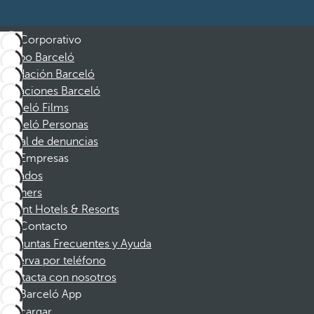
Corporativo
Grupo Barceló
Fundación Barceló
Vacaciones Barceló
Barceló Films
Barceló Personas
Canal de denuncias
Empresas
Afiliados
Partners
Dorint Hotels & Resorts
Contacto
Preguntas Frecuentes y Ayuda
Reserva por teléfono
Contacta con nosotros
Barceló App
Descargar