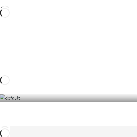
Diseña tu viaje a medida con estas experiencias
en Costa Ballena y sus alrededores y sumérgete
en los encantos del litoral gaditano.
Descúbrelas aquí