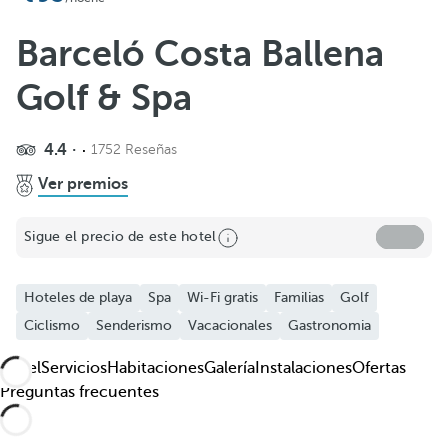
Añadir a favoritos
Ver más fotos y vídeos
Barceló Costa Ballena
Golf & Spa
4.4
1752 Reseñas
Ver premios
Sigue el precio de este hotel
Hoteles de playa
Spa
Wi-Fi gratis
Familias
Golf
Ciclismo
Senderismo
Vacacionales
Gastronomia
Hotel
Servicios
Habitaciones
Galería
Instalaciones
Ofertas
Preguntas frecuentes