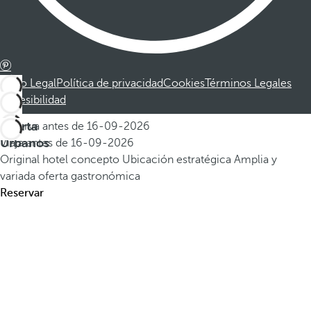
Aviso Legal
Política de privacidad
Cookies
Términos Legales
Accesibilidad
Oferta
Reserva antes de
16-09-2026
Urbanos
Viaja antes de
16-09-2026
Original hotel concepto
Ubicación estratégica
Amplia y
variada oferta gastronómica
Reservar