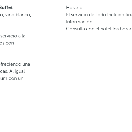
Buffet
Horario
o, vino blanco,
El servicio de Todo Incluido fina
Información
Consulta con el hotel los hora
servicio a la
ros con
freciendo una
as. Al igual
mium con un