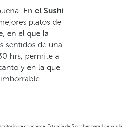
buena. En
el Sushi
mejores platos de
, en el que la
s sentidos de una
30 hrs, permite a
anto y en la que
 imborrable.
scritorio de concierge. Estancia de 3 noches para 1 cena a la