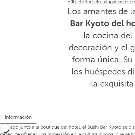
Barceló
Barceló Ixtapa
Gastron
Los amantes de l
Bar Kyoto del ho
la cocina del
decoración y el 
forma única. Su 
los huéspedes d
la exquisit
Información
Ubicado junto a la boutique del hotel, el Sushi Bar Kyoto se di
deseo de ofrecer una inmersión en la cultura nipona, que se t