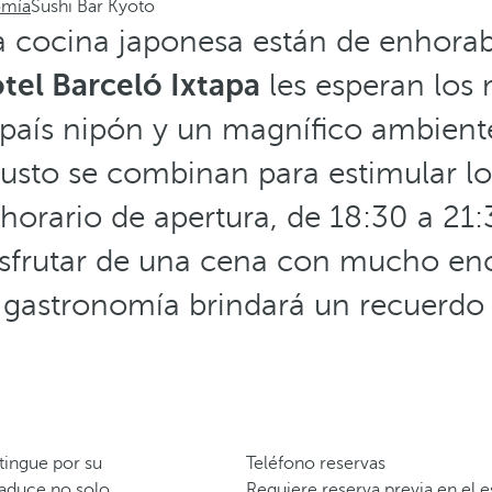
omía
Sushi Bar Kyoto
a cocina japonesa están de enhora
tel Barceló Ixtapa
les esperan los 
 país nipón y un magnífico ambiente
gusto se combinan para estimular lo
horario de apertura, de 18:30 a 21:
isfrutar de una cena con mucho enc
a gastronomía brindará un recuerdo
stingue por su
Teléfono reservas
raduce no solo
Requiere reserva previa en el e