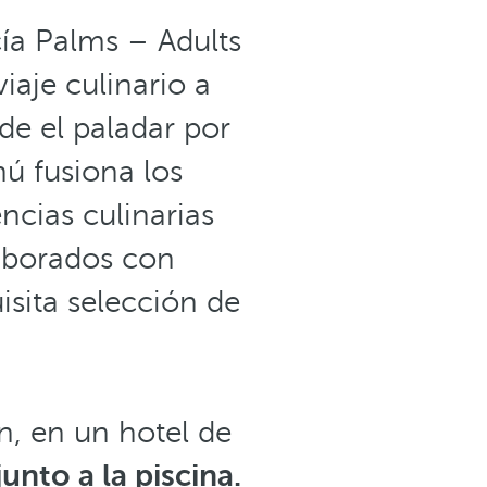
ía Palms – Adults
je culinario a
sde el paladar por
ú fusiona los
ncias culinarias
aborados con
sita selección de
n, en un hotel de
junto a la piscina.