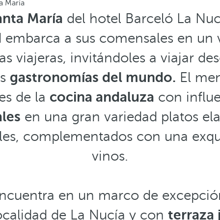
a María
anta María
del hotel Barceló La Nuc
mbarca a sus comensales en un via
as viajeras, invitándoles a viajar de
es
gastronomías del mundo.
El men
es de la
cocina andaluza
con influe
ales
en una gran variedad platos el
ales, complementados con una exqui
vinos.
encuentra en un marco de excepció
 localidad de La Nucía y con
terraza 