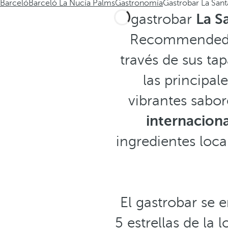
Barceló
Barceló La Nucía Palms
Gastronomía
Gastrobar La Sant
El gastrobar
La S
Recommended e
través de sus tap
las principal
vibrantes sabor
internacion
ingredientes loc
El gastrobar se 
5 estrellas de la