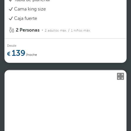
Cama king size
Caja fuerte
2 Personas
2 adultos máx.
/ 1 niños máx.
Desde
139
/noche