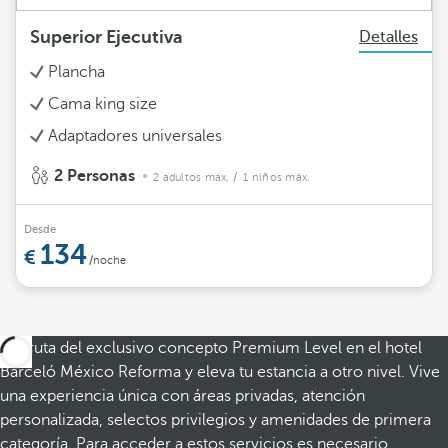
Superior Ejecutiva
Detalles
Plancha
Cama king size
Adaptadores universales
2 Personas
2 adultos máx.
/ 1 niños máx.
Desde
134
/noche
Disfruta del exclusivo concepto Premium Level en el hotel
Barceló México Reforma y eleva tu estancia a otro nivel. Vive
una experiencia única con áreas privadas, atención
personalizada, selectos privilegios y amenidades de primera
categoría. Para acceder a estos servicios es necesario