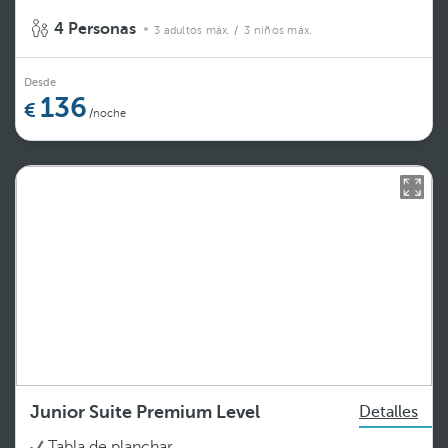
4 Personas
3 adultos máx.
/ 3 niños máx.
Desde
136
/noche
Junior Suite Premium Level
Detalles
Tabla de planchar