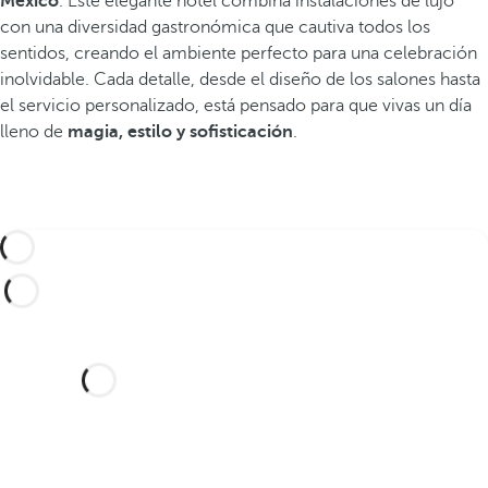
México
. Este elegante hotel combina instalaciones de lujo
con una diversidad gastronómica que cautiva todos los
sentidos, creando el ambiente perfecto para una celebración
inolvidable. Cada detalle, desde el diseño de los salones hasta
el servicio personalizado, está pensado para que vivas un día
lleno de
magia, estilo y sofisticación
.
¿Te gustaría celebrar tu boda
en este hotel de ensueño?
Descubre un lugar idílico y un hotel con
todo lo que necesitas para sellar tu unión.