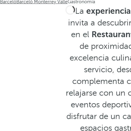
Barceló
Barceló Monterrey Valle
Gastronomía
La
experiencia
invita a descubr
en el
Restauran
de proximidad
excelencia culin
servicio, de
complementa c
relajarse con un 
eventos deportiv
disfrutar de un ca
espacios gast