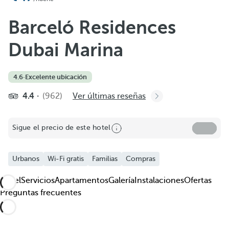
Añadir a favoritos
Ver más fotos y vídeos
Barceló Residences
Dubai Marina
4.6
·
Excelente ubicación
4.4
(962)
Ver últimas reseñas
Sigue el precio de este hotel
Urbanos
Wi-Fi gratis
Familias
Compras
Hotel
Servicios
Apartamentos
Galería
Instalaciones
Ofertas
Preguntas frecuentes