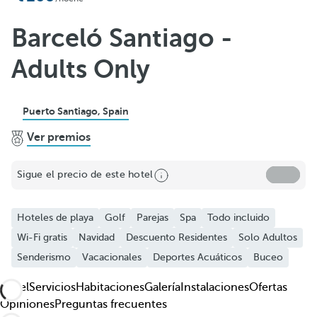
Añadir a favoritos
Ver más fotos y videos
Barceló Santiago -
Adults Only
Puerto Santiago, Spain
Ver premios
Sigue el precio de este hotel
Hoteles de playa
Golf
Parejas
Spa
Todo incluido
Wi-Fi gratis
Navidad
Descuento Residentes
Solo Adultos
Senderismo
Vacacionales
Deportes Acuáticos
Buceo
Hotel
Servicios
Habitaciones
Galería
Instalaciones
Ofertas
Opiniones
Preguntas frecuentes