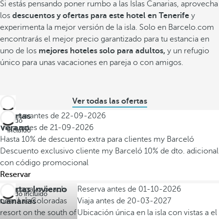
Si estás pensando poner rumbo a las Islas Canarias, aprovecha
los
descuentos y ofertas para este hotel en Tenerife
y
experimenta la mejor versión de la isla. Solo en Barcelo.com
encontrarás el mejor precio garantizado para tu estancia en
uno de los
mejores hoteles solo para adultos,
y un refugio
único para unas vacaciones en pareja o con amigos.
Ver todas las ofertas
Ofertas
Reserva antes de
22-09-2026
Todo
Verano
Viaja antes de
21-09-2026
incluido
Hasta 10% de descuento extra para clientes my Barceló
Descuento exclusivo cliente my Barceló
10% de dto. adicional
con código promocional
Reservar
Ofertas Invierno
Reserva antes de
01-10-2026
Todo incluido
Canarias
Viaja antes de
20-03-2027
Ubicación única en la isla con vistas a el