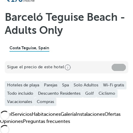
Añadir a favoritos
/noche
Ver más fotos y videos
Barceló Teguise Beach -
Adults Only
Costa Teguise, Spain
Sigue el precio de este hotel
Hoteles de playa
Parejas
Spa
Solo Adultos
Wi-Fi gratis
Todo incluido
Descuento Residentes
Golf
Ciclismo
Vacacionales
Compras
Hotel
Servicios
Habitaciones
Galería
Instalaciones
Ofertas
Opiniones
Preguntas frecuentes