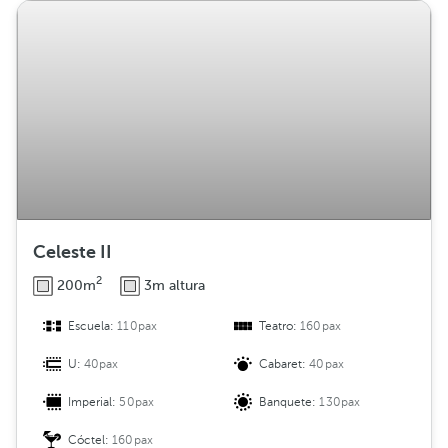
Celeste II
2
200m
3m altura
Escuela:
110pax
Teatro:
160pax
U:
40pax
Cabaret:
40pax
Imperial:
50pax
Banquete:
130pax
Cóctel:
160pax