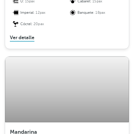
U:
15pax
Cabaret:
15pax
Imperial:
12pax
Banquete:
18pax
Cóctel:
20pax
Ver detalle
Mandarina