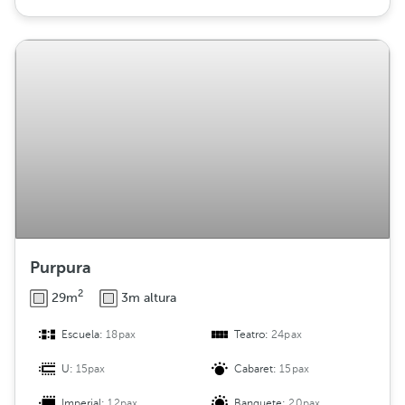
Purpura
2
29m
3m altura
Escuela:
18pax
Teatro:
24pax
U:
15pax
Cabaret:
15pax
Imperial:
12pax
Banquete:
20pax