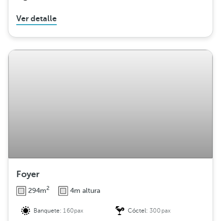
Ver detalle
Foyer
2
294m
4m altura
Banquete:
160pax
Cóctel:
300pax