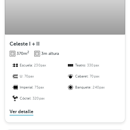
Celeste I + II
2
370m
3m altura
Escuela:
230pax
Teatro:
330pax
U:
70pax
Cabaret:
70pax
Imperial:
75pax
Banquete:
240pax
Cóctel:
320pax
Ver detalle