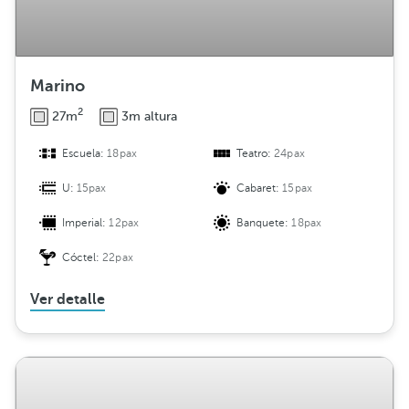
Marino
2
27m
3m altura
Escuela:
18pax
Teatro:
24pax
U:
15pax
Cabaret:
15pax
Imperial:
12pax
Banquete:
18pax
Cóctel:
22pax
Ver detalle