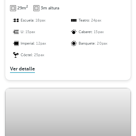
2
29m
3m altura
Escuela:
18pax
Teatro:
24pax
U:
15pax
Cabaret:
15pax
Imperial:
12pax
Banquete:
20pax
Cóctel:
25pax
Ver detalle