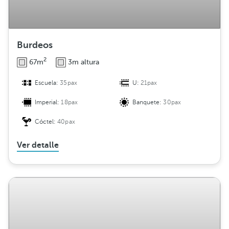
n
Burdeos
2
67m
3m altura
Escuela:
35pax
U:
21pax
Imperial:
18pax
Banquete:
30pax
Cóctel:
40pax
Ver detalle