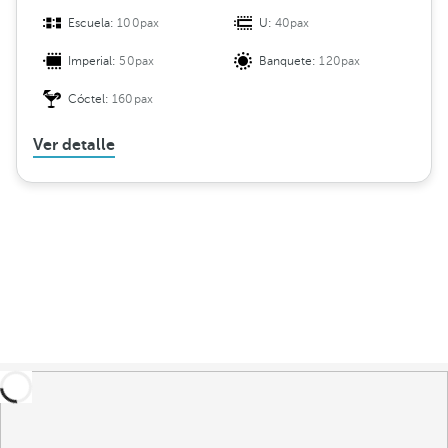
Escuela:
100pax
U:
40pax
Imperial:
50pax
Banquete:
120pax
Cóctel:
160pax
Ver detalle