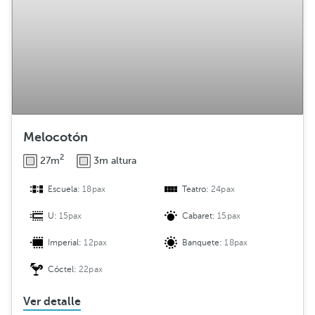
Melocotón
2
27m
3m altura
Escuela:
18pax
Teatro:
24pax
U:
15pax
Cabaret:
15pax
Imperial:
12pax
Banquete:
18pax
Cóctel:
22pax
Ver detalle