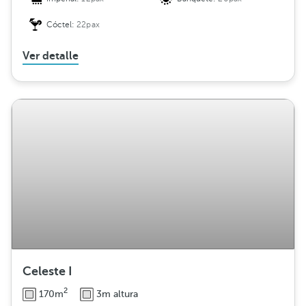
Cóctel:
22pax
Ver detalle
Celeste I
2
170m
3m altura