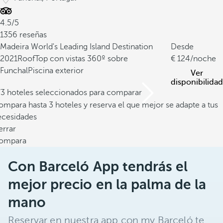
4.5/5
1356 reseñas
Madeira World's Leading Island Destination
Desde
2021
RoofTop con vistas 360º sobre
124
/noche
Funchal
Piscina exterior
Ver
disponibilidad
/3 hoteles seleccionados para comparar
mpara hasta 3 hoteles y reserva el que mejor se adapte a tus
ecesidades
errar
ompara
Con Barceló App tendrás el
mejor precio en la palma de la
mano
Reservar en nuestra app con my Barceló te