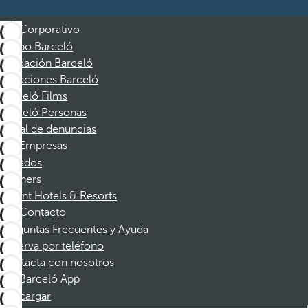
Corporativo
Grupo Barceló
Fundación Barceló
Vacaciones Barceló
Barceló Films
Barceló Personas
Canal de denuncias
Empresas
Afiliados
Partners
Dorint Hotels & Resorts
Contacto
Preguntas Frecuentes y Ayuda
Reserva por teléfono
Contacta con nosotros
Barceló App
Descargar