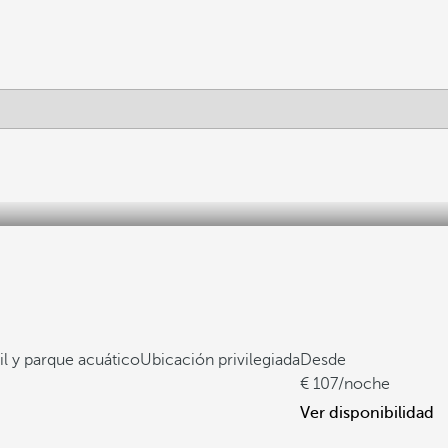
il y parque acuático
Ubicación privilegiada
Desde
107
/noche
Ver disponibilidad