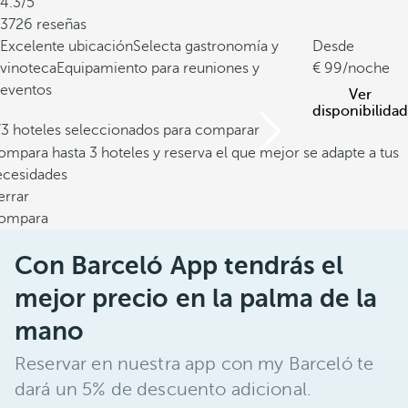
4.3/5
3726 reseñas
Excelente ubicación
Selecta gastronomía y
Desde
vinoteca
Equipamiento para reuniones y
99
/noche
eventos
Ver
disponibilidad
/3 hoteles seleccionados para comparar
mpara hasta 3 hoteles y reserva el que mejor se adapte a tus
ecesidades
errar
ompara
Con Barceló App tendrás el
mejor precio en la palma de la
mano
Reservar en nuestra app con my Barceló te
dará un 5% de descuento adicional.