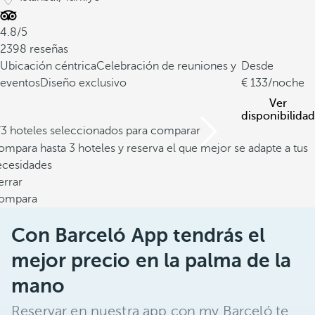
4.8/5
2398 reseñas
Ubicación céntrica
Celebración de reuniones y
Desde
eventos
Diseño exclusivo
133
/noche
Ver
disponibilidad
/3 hoteles seleccionados para comparar
mpara hasta 3 hoteles y reserva el que mejor se adapte a tus
ecesidades
errar
ompara
Con Barceló App tendrás el
mejor precio en la palma de la
mano
Reservar en nuestra app con my Barceló te