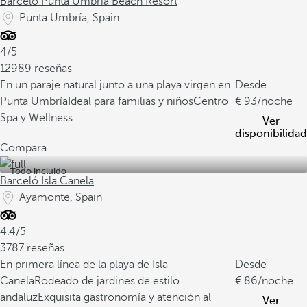
Barceló Punta Umbría Beach Resort
Punta Umbría, Spain
4/5
12989 reseñas
En un paraje natural junto a una playa virgen en
Desde
Punta Umbría
Ideal para familias y niños
Centro
93
/noche
Spa y Wellness
Ver
disponibilidad
Compara
Todo incluido
Barceló Isla Canela
Ayamonte, Spain
4.4/5
3787 reseñas
En primera línea de la playa de Isla
Desde
Canela
Rodeado de jardines de estilo
86
/noche
andaluz
Exquisita gastronomía y atención al
Ver