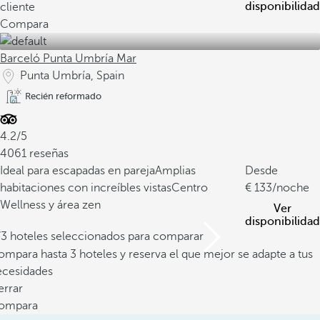
disponibilidad
cliente
Compara
Barceló Punta Umbría Mar
Punta Umbría, Spain
Recién reformado
4.2/5
4061 reseñas
Ideal para escapadas en pareja
Amplias
Desde
habitaciones con increíbles vistas
Centro
133
/noche
Wellness y área zen
Ver
disponibilidad
/3 hoteles seleccionados para comparar
mpara hasta 3 hoteles y reserva el que mejor se adapte a tus
ecesidades
errar
ompara