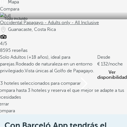
Mapa
Compara
Todo incluido
Occidental Papagayo - Adults only - All Inclusive
Guanacaste, Costa Rica
4/5
8595 reseñas
Solo Adultos (+18 años), ideal para
Desde
parejas.
Rodeado de naturaleza en un entorno
132
/noche
privilegiado.
Vista únicas al Golfo de Papagayo.
Ver
disponibilidad
/3 hoteles seleccionados para comparar
mpara hasta 3 hoteles y reserva el que mejor se adapte a tus
ecesidades
errar
ompara
Con Barceló App tendrás el