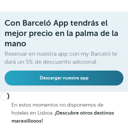
P
Con Barceló App tendrás el
o
mejor precio en la palma de la
r
t
mano
u
Reservar en nuestra app con my Barceló te
g
dará un 5% de descuento adicional.
a
l
Descargar nuestra app
P
o
r
t
En estos momentos no disponemos de
u
hoteles en Lisboa.
¡Descubre otros destinos
g
maravillosos!
a