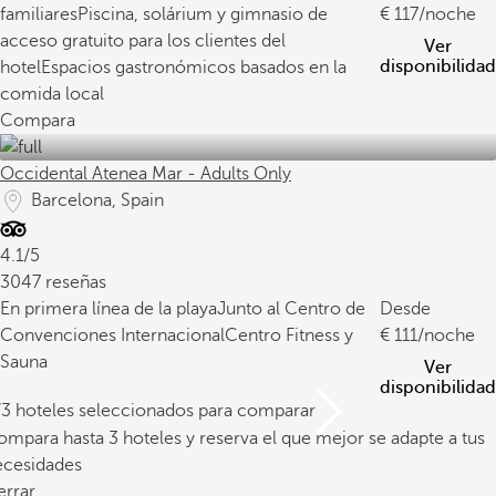
familiares
Piscina, solárium y gimnasio de
117
/noche
acceso gratuito para los clientes del
Ver
disponibilidad
hotel
Espacios gastronómicos basados en la
comida local
Compara
Occidental Atenea Mar - Adults Only
Barcelona, Spain
4.1/5
3047 reseñas
En primera línea de la playa
Junto al Centro de
Desde
Convenciones Internacional
Centro Fitness y
111
/noche
Sauna
Ver
disponibilidad
/3 hoteles seleccionados para comparar
mpara hasta 3 hoteles y reserva el que mejor se adapte a tus
ecesidades
errar