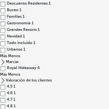
Descuento Residentes
1
Buceo
1
Familias
1
Gastronomia
1
Grandes Resorts
1
Navidad
1
Todo incluido
1
Urbanos
1
Más
Menos
Marcas
Royal Hideaway
4
Más
Menos
Valoración de los clientes
4.5
1
4.6
1
4.7
1
4.8
1