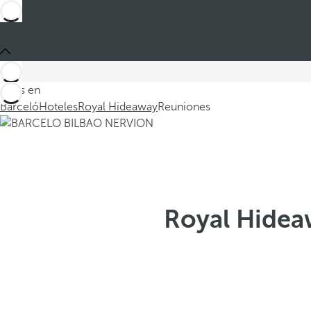
Estás en
Barceló
Hoteles
Royal Hideaway
Reuniones
Royal Hidea