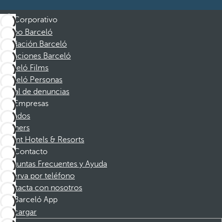
Corporativo
Grupo Barceló
Fundación Barceló
Vacaciones Barceló
Barceló Films
Barceló Personas
Canal de denuncias
Empresas
Afiliados
Partners
Dorint Hotels & Resorts
Contacto
Preguntas Frecuentes y Ayuda
Reserva por teléfono
Contacta con nosotros
Barceló App
Descargar