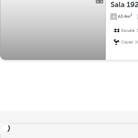
Sala 19
2
63.4m
Escuela:
Cóctel:
3