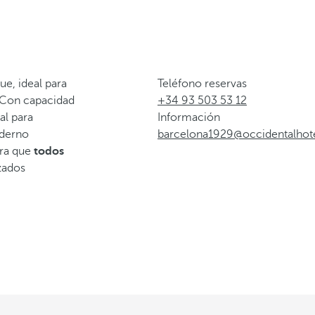
ue, ideal para
Teléfono reservas
 Con capacidad
+34 93 503 53 12
al para
Información
oderno
barcelona1929@occidentalhot
ura que
todos
izados