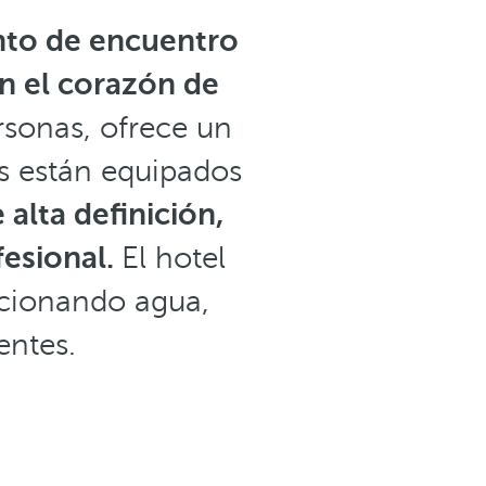
to de encuentro
n el corazón de
rsonas, ofrece un
s están equipados
 alta definición,
fesional.
El hotel
rcionando agua,
entes.