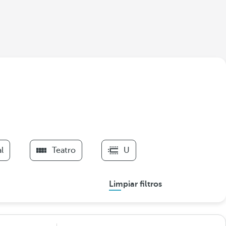
l
Teatro
U
Limpiar filtros