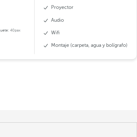
Proyector
Audio
uete:
40pax
Wifi
Montaje (carpeta, agua y bolígrafo)