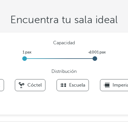
Encuentra tu sala ideal
Capacidad
Distribución
F
t
Cóctel
Escuela
Imperia
i
l
t
e
r
s