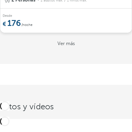
2 Personas
2 adultos máx.
/ 1 niños máx.
Desde
176
/noche
Ver más
Fotos y vídeos