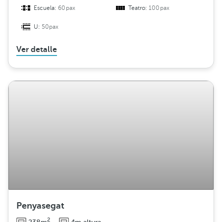
Escuela:
60pax
Teatro:
100pax
U:
50pax
Ver detalle
Penyasegat
2