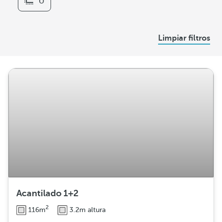
U
r
s
D
Limpiar filtros
i
s
t
r
i
b
u
c
i
ó
n
Acantilado 1+2
2
116m
3.2m altura