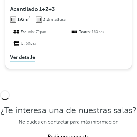
Acantilado 1+2+3
2
192m
3.2m altura
Escuela:
72pax
Teatro:
160pax
U:
60pax
Ver detalle
¿Te interesa una de nuestras salas?
No dudes en contactar para más información
Pedir presupuesto