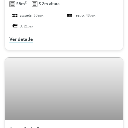
2
58m
3.2m altura
Escuela:
30pax
Teatro:
48pax
U:
21pax
Ver detalle