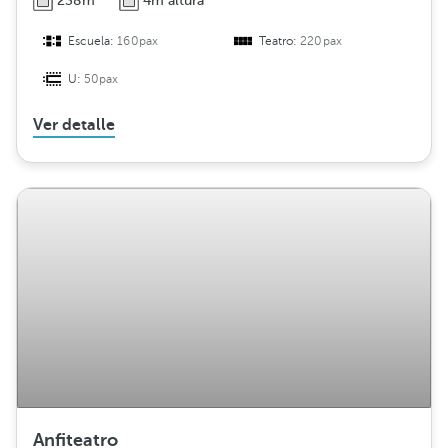
238m
4m altura
Escuela:
160pax
Teatro:
220pax
U:
50pax
Ver detalle
Anfiteatro