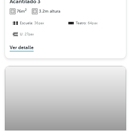
Acantilado 3
2
76m
3.2m altura
Escuela:
36pax
Teatro:
64pax
U:
27pax
Ver detalle