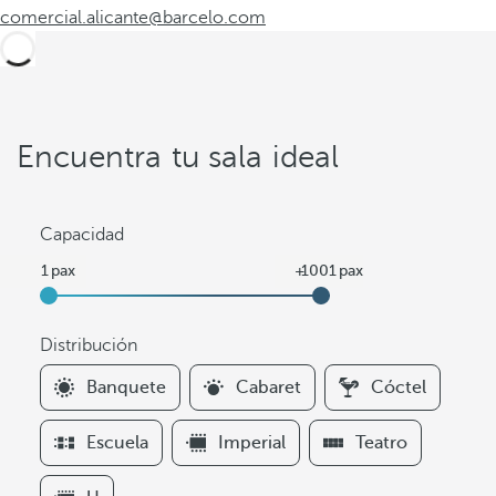
comercial.alicante@barcelo.com
Encuentra tu sala ideal
Capacidad
Distribución
F
Banquete
Cabaret
Cóctel
i
l
Escuela
Imperial
Teatro
t
e