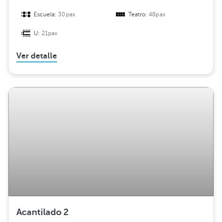
Escuela:
30pax
Teatro:
48pax
U:
21pax
Ver detalle
Acantilado 2