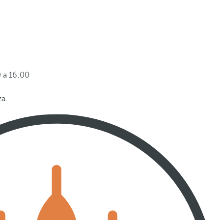
 a 16:00
za.