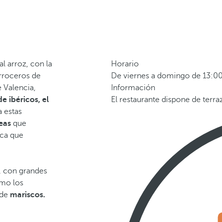
l arroz, con la
Horario
rroceros de
De viernes a domingo de 13:00
e Valencia,
Información
e ibéricos, el
El restaurante dispone de terra
 estas
eas
que
ica que
, con grandes
smo los
 de
mariscos.