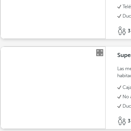
Tel
Duc
3
Super
Las me
habita
Caja
No 
Duc
3