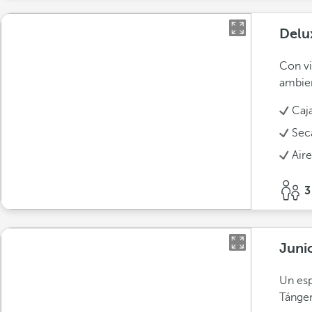
Delu
Con vi
ambien
Caja
Sec
Air
3
Juni
Un esp
Tánger