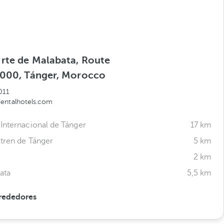
 rte de Malabata, Route
0000, Tánger, Morocco
011
entalhotels.com
Internacional de Tánger
17 km
 tren de Tánger
5 km
2 km
ata
5,5 km
rededores