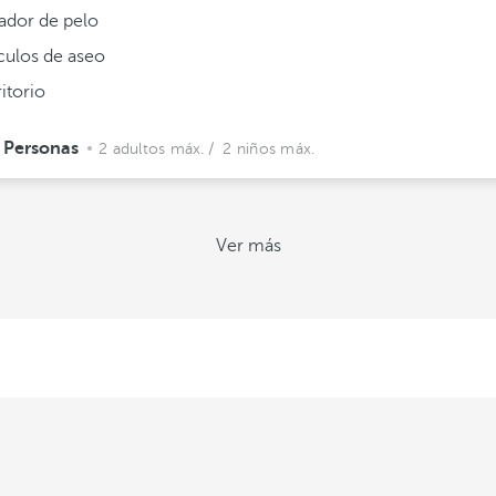
ador de pelo
ículos de aseo
itorio
 Personas
2 adultos máx.
/ 2 niños máx.
Ver más