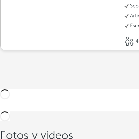
Sec
Art
Escr
4
Fotos y vídeos