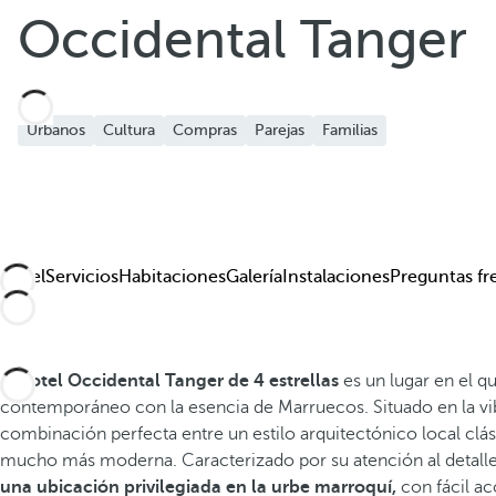
Occidental Tanger
Urbanos
Cultura
Compras
Parejas
Familias
Hotel
Servicios
Habitaciones
Galería
Instalaciones
Preguntas fr
El
hotel Occidental Tanger de 4 estrellas
es un lugar en el q
contemporáneo con la esencia de Marruecos. Situado en la vib
combinación perfecta entre un estilo arquitectónico local clás
mucho más moderna. Caracterizado por su atención al detalle
una ubicación privilegiada en la urbe marroquí,
con fácil ac